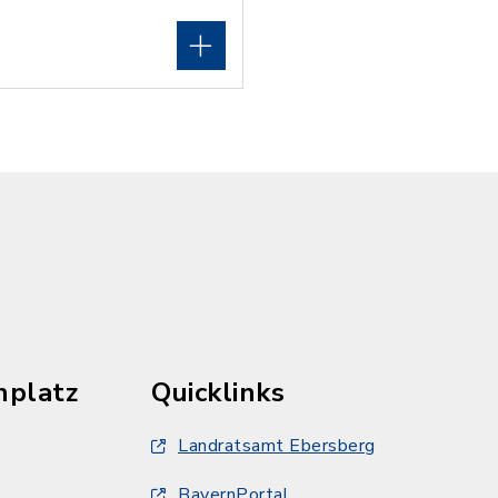
hplatz
Quicklinks
Landratsamt Ebersberg
BayernPortal