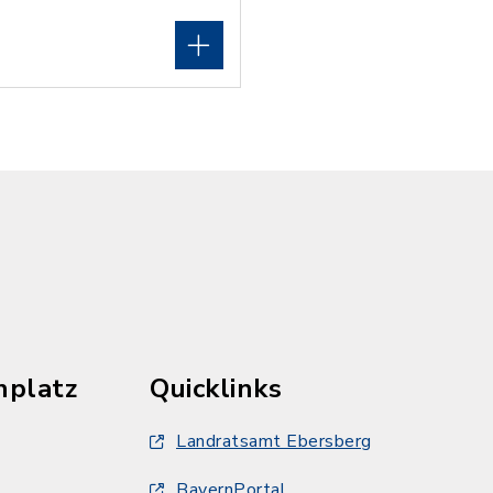
hplatz
Quicklinks
Landratsamt Ebersberg
BayernPortal