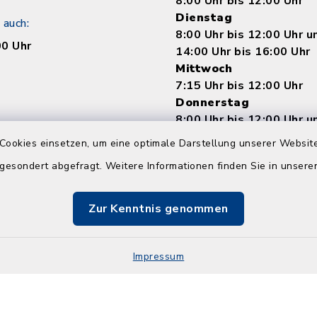
8:00 Uhr bis 12:00 Uhr
Dienstag
 auch:
8:00 Uhr bis 12:00 Uhr 
00 Uhr
14:00 Uhr bis 16:00 Uhr
Mittwoch
7:15 Uhr bis 12:00 Uhr
Donnerstag
8:00 Uhr bis 12:00 Uhr 
14:00 bis 18:00 Uhr
Cookies einsetzen, um eine optimale Darstellung unserer Website
Freitag
 gesondert abgefragt. Weitere Informationen finden Sie in unser
8:00 Uhr bis 12:00 Uhr
Zur Kenntnis genommen
Impressum