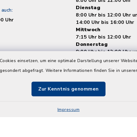
8:00 Uhr bis 12:00 Uhr
Dienstag
 auch:
8:00 Uhr bis 12:00 Uhr 
00 Uhr
14:00 Uhr bis 16:00 Uhr
Mittwoch
7:15 Uhr bis 12:00 Uhr
Donnerstag
8:00 Uhr bis 12:00 Uhr 
14:00 bis 18:00 Uhr
Cookies einsetzen, um eine optimale Darstellung unserer Website
Freitag
 gesondert abgefragt. Weitere Informationen finden Sie in unser
8:00 Uhr bis 12:00 Uhr
Zur Kenntnis genommen
Impressum