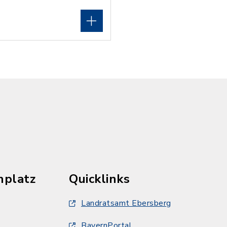
hplatz
Quicklinks
Landratsamt Ebersberg
BayernPortal