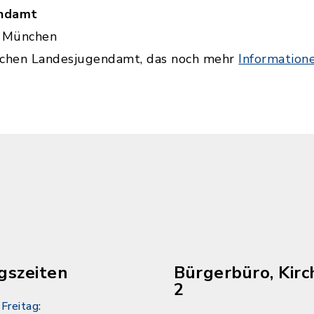
endamt
2 München
schen Landesjugendamt, das noch mehr
Information
gszeiten
Bürgerbüro, Kirc
2
Freitag: