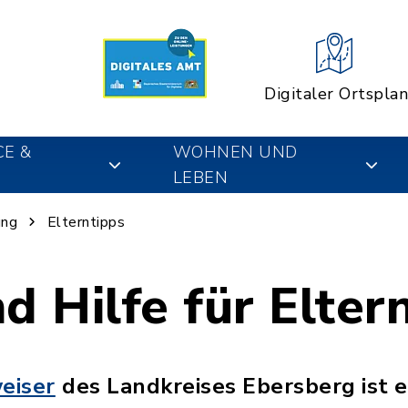
Digitaler Ortsplan
CE &
WOHNEN UND
LEBEN
ung
Elterntipps
d Hilfe für Elter
eiser
des Landkreises Ebersberg ist e