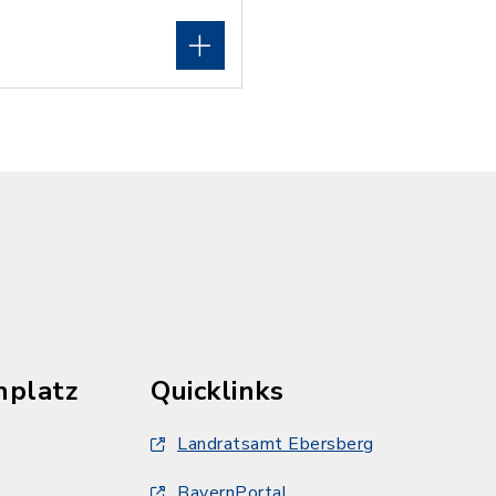
hplatz
Quicklinks
Landratsamt Ebersberg
BayernPortal