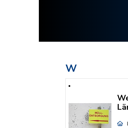
W
We
Lä