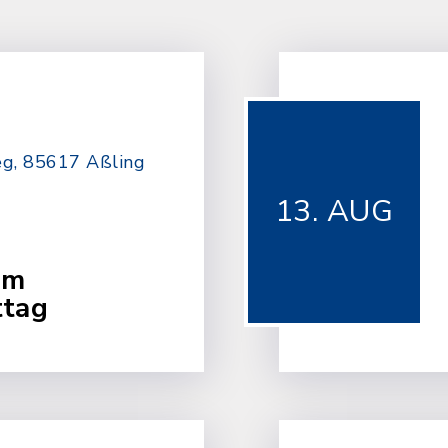
eg, 85617 Aßling
13. AUG
am
tag