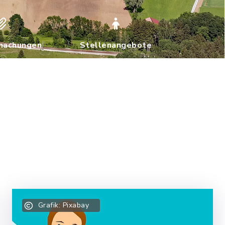
machungen
Stellenangebote
n
Grafik: Pixabay