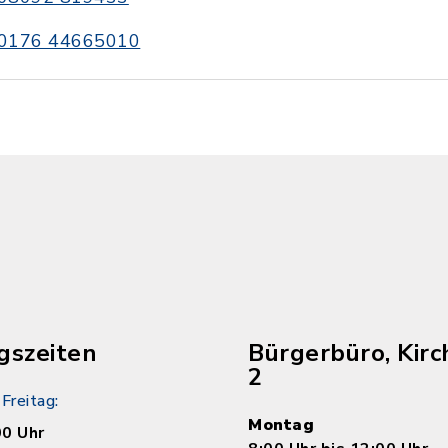
0176 44665010
gszeiten
Bürgerbüro, Kirc
2
Freitag:
Montag
00 Uhr