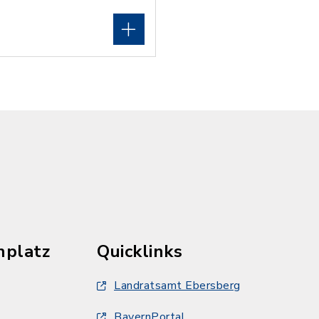
hplatz
Quicklinks
Landratsamt Ebersberg
BayernPortal