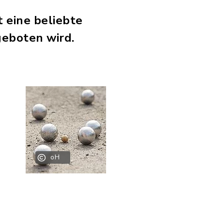
t eine beliebte
geboten wird.
oH