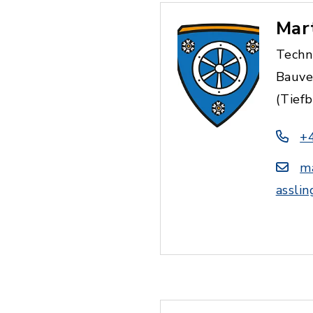
Mar
Techn
Bauve
(Tief
+
m
asslin