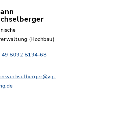
hann
chselberger
nische
erwaltung (Hochbau)
+49 8092 8194-68
nn.wechselberger@vg-
ing.de