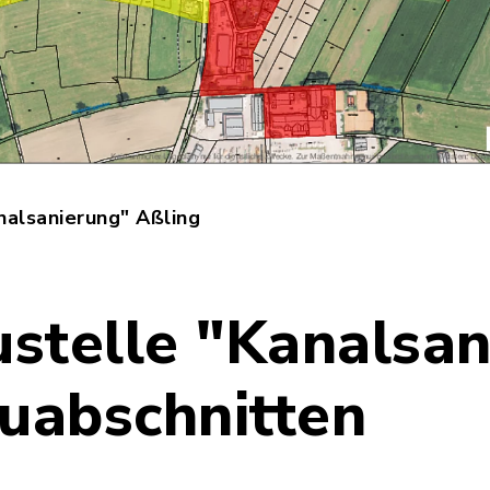
nalsanierung" Aßling
stelle "Kanalsan
auabschnitten