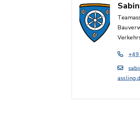
Sabi
Teamass
Bauverw
Verkehr
+49
sab
assling.