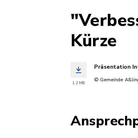
"Verbes
Kürze
Präsentation In
(Dateiname: In
© Gemeinde Aßlin
1,2 MB
Ansprechp