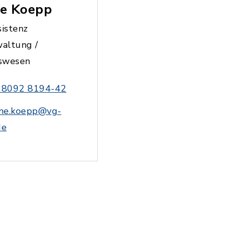
ne Koepp
istenz
altung /
swesen
 8092 8194-42
ine.koepp@vg-
de