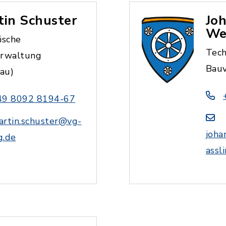
tin Schuster
Jo
We
ische
Tech
rwaltung
Bauv
bau)
49 8092 8194-67
artin.schuster@vg-
joha
g.de
assl