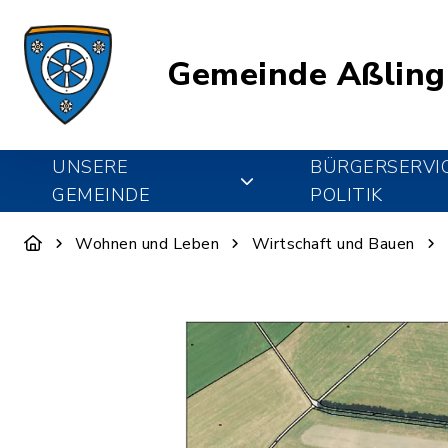
Gemeinde Aßling
UNSERE
BÜRGERSERVI
GEMEINDE
POLITIK
Wohnen und Leben
Wirtschaft und Bauen