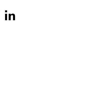
 in
 Dateierweiterung: pdf, Dateigröße: 1,22 MB)