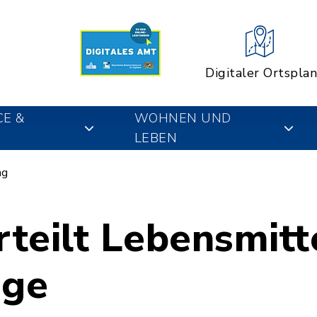
Digitaler Ortsplan
CE &
WOHNEN UND
LEBEN
ng
rteilt Lebensmitt
ige