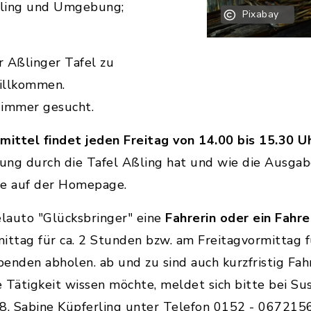
Aßling und Umgebung;
Pixabay
r Aßlinger Tafel zu
willkommen.
immer gesucht.
ttel findet jeden Freitag von 14.00 bis 15.30 U
ung durch die Tafel Aßling hat und wie die Ausga
Sie auf der Homepage.
elauto "Glücksbringer" eine
Fahrerin oder ein Fahre
ttag für ca. 2 Stunden bzw. am Freitagvormittag f
enden abholen. ab und zu sind auch kurzfristig Fa
 Tätigkeit wissen möchte, meldet sich bitte bei S
, Sabine Küpferling unter Telefon 0152 - 0672156