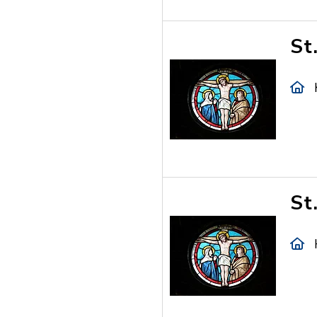
St
St