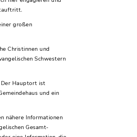
ch hier engagieren und
auftritt.
 einer großen
che Christinnen und
evangelischen Schwestern
 Der Hauptort ist
n Gemeindehaus und ein
ten nähere Informationen
ngelischen Gesamt-