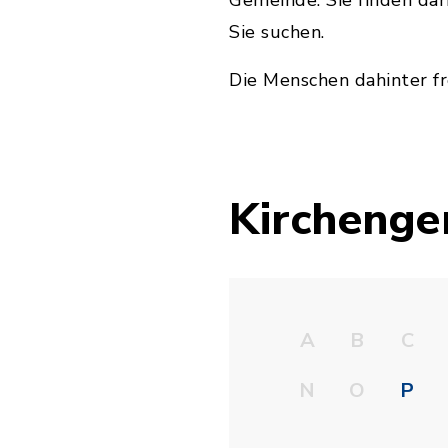
Gemeinde. Sie finden dari
Sie suchen.
Die Menschen dahinter fr
Kircheng
A
B
C
N
O
P