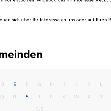
n hoffentlich ein Angebot, das Ihr Interesse weckt 
euen sich über Ihr Interesse an uns oder auf Ihren 
emeinden
D
E
F
G
H
I
J
K
L
Q
R
S
T
U
V
W
X
Y
0-9