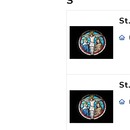
S
St
St