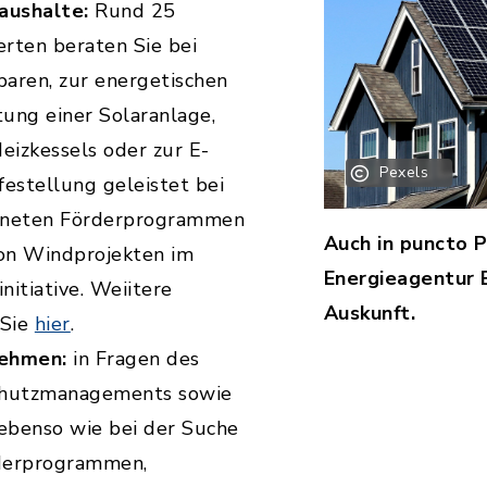
aushalte:
Rund 25
rten beraten Sie bei
aren, zur energetischen
tung einer Solaranlage,
izkessels oder zur E-
Pexels
lfestellung geleistet bei
gneten Förderprogrammen
Auch in puncto 
von Windprojekten im
Energieagentur
itiative. Weiitere
Auskunft.
 Sie
hier
.
nehmen:
in Fragen des
chutzmanagements sowie
 ebenso wie bei der Suche
derprogrammen,