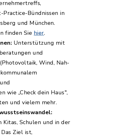
ernehmertreffs,
-Practice-Bündnissen in
rsberg und München.
n finden Sie
hier
.
nen:
Unterstützung mit
eberatungen und
(Photovoltaik, Wind, Nah-
t kommunalem
 und
n wie „Check dein Haus",
en und vielem mehr.
ewusstseinswandel:
 Kitas, Schulen und in der
as Ziel ist,