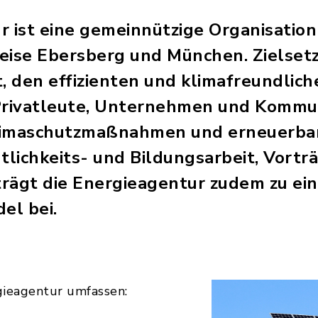
r ist eine gemeinnützige Organisation
eise Ebersberg und München. Zielset
, den effizienten und klimafreundlic
 Privatleute, Unternehmen und Kommu
limaschutzmaßnahmen und erneuerbar
tlichkeits- und Bildungsarbeit, Vort
rägt die Energieagentur zudem zu ei
el bei.
gieagentur umfassen: