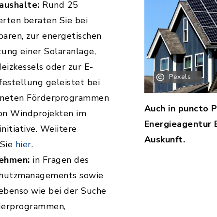
aushalte:
Rund 25
rten beraten Sie bei
aren, zur energetischen
tung einer Solaranlage,
izkessels oder zur E-
Pexels
lfestellung geleistet bei
gneten Förderprogrammen
Auch in puncto 
von Windprojekten im
Energieagentur
itiative. Weiitere
Auskunft.
 Sie
hier
.
nehmen:
in Fragen des
chutzmanagements sowie
 ebenso wie bei der Suche
derprogrammen,