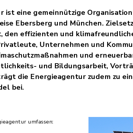
r ist eine gemeinnützige Organisation
eise Ebersberg und München. Zielset
, den effizienten und klimafreundlic
 Privatleute, Unternehmen und Kommu
limaschutzmaßnahmen und erneuerbar
tlichkeits- und Bildungsarbeit, Vort
rägt die Energieagentur zudem zu ei
el bei.
gieagentur umfassen: