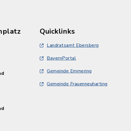
hplatz
Quicklinks
Landratsamt Ebersberg
BayernPortal
Gemeinde Emmering
und
Gemeinde Frauenneuharting
und