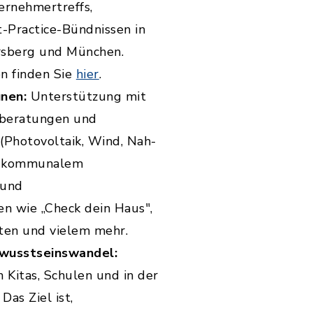
ernehmertreffs,
-Practice-Bündnissen in
rsberg und München.
n finden Sie
hier
.
nen:
Unterstützung mit
eberatungen und
(Photovoltaik, Wind, Nah-
t kommunalem
 und
n wie „Check dein Haus",
en und vielem mehr.
ewusstseinswandel:
 Kitas, Schulen und in der
as Ziel ist,