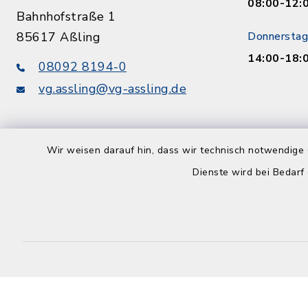
08:00-12:
Bahnhofstraße 1
85617 Aßling
Donnerstag
14:00-18:
08092 8194-0
vg.assling@vg-assling.de
Wir weisen darauf hin, dass wir technisch notwendige 
Dienste wird bei Bedarf