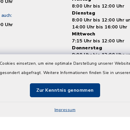
00 Uhr
8:00 Uhr bis 12:00 Uhr
Dienstag
 auch:
8:00 Uhr bis 12:00 Uhr 
00 Uhr
14:00 Uhr bis 16:00 Uhr
Mittwoch
7:15 Uhr bis 12:00 Uhr
Donnerstag
8:00 Uhr bis 12:00 Uhr 
14:00 bis 18:00 Uhr
Cookies einsetzen, um eine optimale Darstellung unserer Website
Freitag
 gesondert abgefragt. Weitere Informationen finden Sie in unser
8:00 Uhr bis 12:00 Uhr
Zur Kenntnis genommen
Impressum