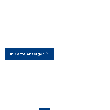
4__1_.pdf, Dateierweiterung: pdf, Dateigröße: 
In Karte anzeigen