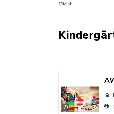
(Dateiname: Be
478,4 KB
Kindergär
AW