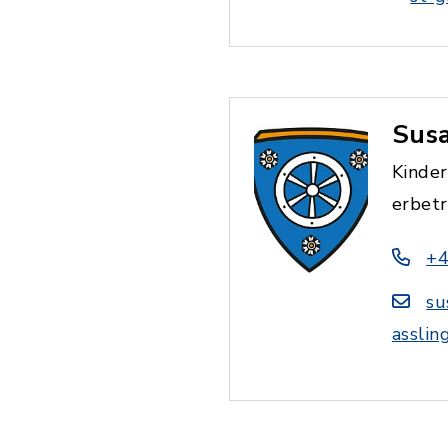
Sus
Kinder
erbet
+4
su
asslin