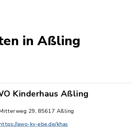
itragserhoehung_der_Elternbeitraege_ab_0101202
ten in Aßling
O Kinderhaus Aßling
Mitterweg 29, 85617 Aßling
https://awo-kv-ebe.de/khas