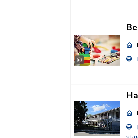
Be
Ha
st-g