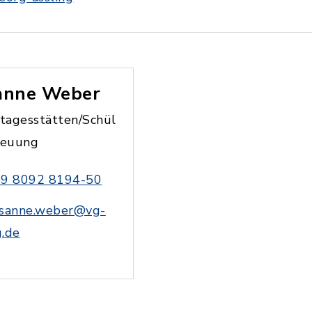
anne Weber
tagesstätten/Schül
reuung
9 8092 8194-50
sanne.weber@vg-
g.de