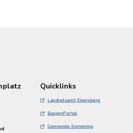
hplatz
Quicklinks
Landratsamt Ebersberg
BayernPortal
Gemeinde Emmering
und