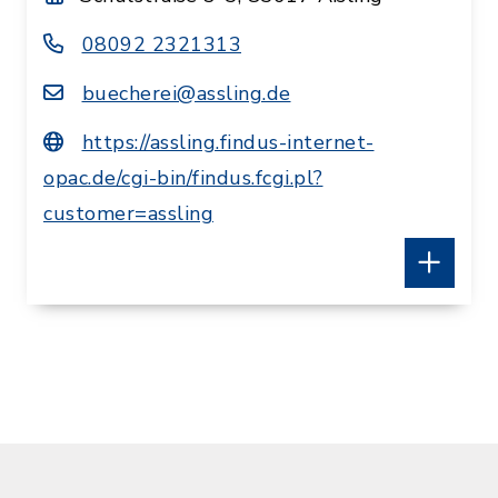
08092 2321313
buecherei@assling.de
https://assling.findus-internet-
opac.de/cgi-bin/findus.fcgi.pl?
customer=assling
Öffnungszeiten:
Dienstag 09.00 - 12.00 Uhr
Donnerstag 16.00 - 19.00 Uhr
Freitag 14.00 - 17.00 Uhr