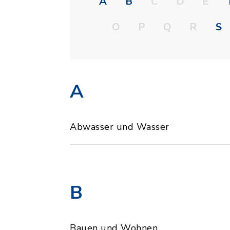
A
B
C
D
E
O
P
Q
R
S
A
Abwasser und Wasser
B
Bauen und Wohnen