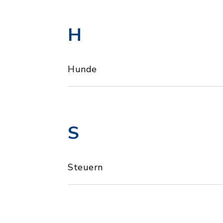
H
Hunde
S
Steuern