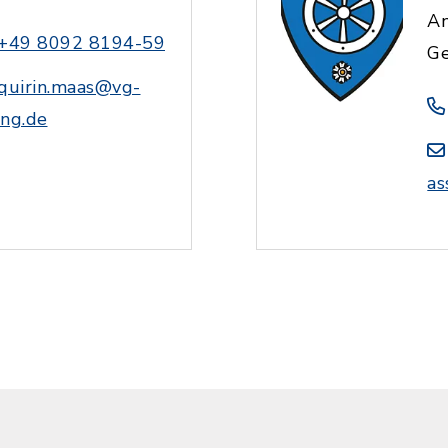
An
+49 8092 8194-59
Ge
quirin.maas@vg-
ing.de
as