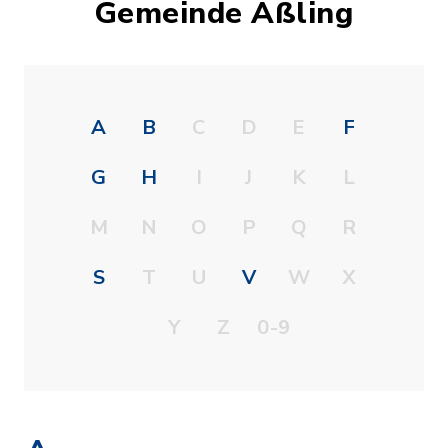
Gemeinde Aßling
A
B
C
D
E
F
G
H
I
J
K
L
M
N
O
P
Q
R
S
T
U
V
W
X
Y
Z
0-9