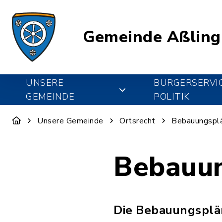
Gemeinde Aßling
UNSERE
BÜRGERSERVI
GEMEINDE
POLITIK
Unsere Gemeinde
Ortsrecht
Bebauungspl
Bebauu
Die Bebauungsplä