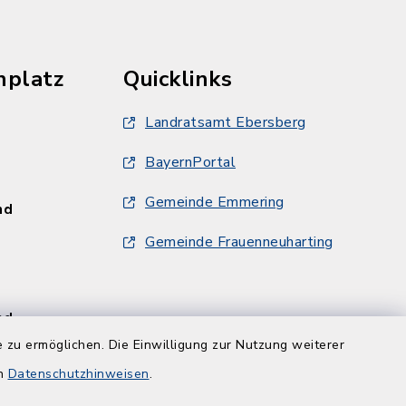
hplatz
Quicklinks
Landratsamt Ebersberg
BayernPortal
Gemeinde Emmering
und
Gemeinde Frauenneuharting
und
 zu ermöglichen. Die Einwilligung zur Nutzung weiterer
en
Datenschutzhinweisen
.