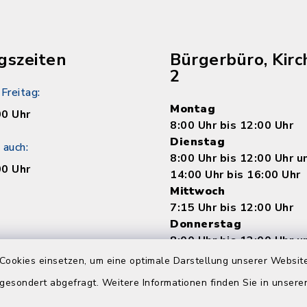
gszeiten
Bürgerbüro, Kirc
2
Freitag:
Montag
00 Uhr
8:00 Uhr bis 12:00 Uhr
Dienstag
 auch:
8:00 Uhr bis 12:00 Uhr 
00 Uhr
14:00 Uhr bis 16:00 Uhr
Mittwoch
7:15 Uhr bis 12:00 Uhr
Donnerstag
8:00 Uhr bis 12:00 Uhr 
14:00 bis 18:00 Uhr
Cookies einsetzen, um eine optimale Darstellung unserer Website
Freitag
 gesondert abgefragt. Weitere Informationen finden Sie in unser
8:00 Uhr bis 12:00 Uhr