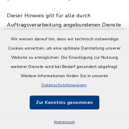
Dieser Hinweis gilt für alle durch
Auftragsverarbeitung angebundenen Dienste
oder Möglichkeiten der Einbindung
Wir weisen darauf hin, dass wir technisch notwendige
optionaler Module. Eine gesonderte
Cookies einsetzen, um eine optimale Darstellung unserer
Einwilligung wird, sofern eine solche
Website zu ermöglichen. Die Einwilligung zur Nutzung
erforderlich ist, eingeholt.
weiterer Dienste wird bei Bedarf gesondert abgefragt.
Eine Übermittlung Ihrer Daten an Dritte zu
Weitere Informationen finden Sie in unseren
anderen als den im Folgenden aufgeführten
Datenschutzhinweisen
.
Zwecken findet nicht statt.
Zur Kenntnis genommen
Wir geben Ihre Daten nur an Dritte weiter,
wenn:
Impressum