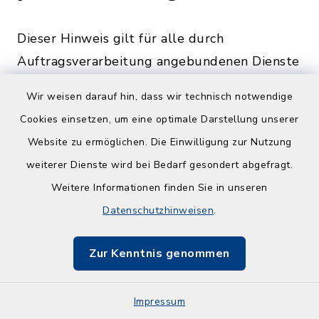
Dieser Hinweis gilt für alle durch
Auftragsverarbeitung angebundenen Dienste
oder Möglichkeiten der Einbindung
Wir weisen darauf hin, dass wir technisch notwendige
optionaler Module. Eine gesonderte
Cookies einsetzen, um eine optimale Darstellung unserer
Einwilligung wird, sofern eine solche
Website zu ermöglichen. Die Einwilligung zur Nutzung
erforderlich ist, eingeholt.
weiterer Dienste wird bei Bedarf gesondert abgefragt.
Eine Übermittlung Ihrer Daten an Dritte zu
Weitere Informationen finden Sie in unseren
anderen als den im Folgenden aufgeführten
Datenschutzhinweisen
.
Zwecken findet nicht statt.
Zur Kenntnis genommen
Wir geben Ihre Daten nur an Dritte weiter,
wenn:
Impressum