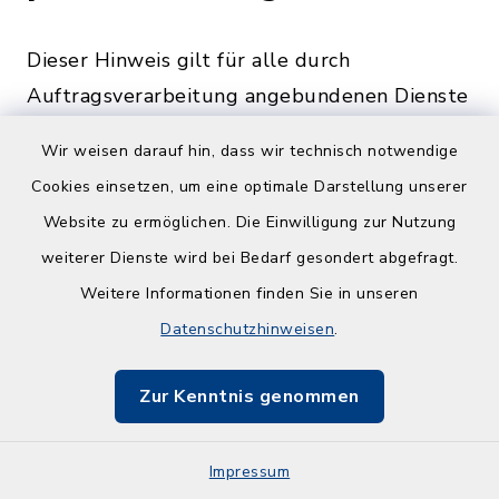
Dieser Hinweis gilt für alle durch
Auftragsverarbeitung angebundenen Dienste
oder Möglichkeiten der Einbindung
Wir weisen darauf hin, dass wir technisch notwendige
optionaler Module. Eine gesonderte
Cookies einsetzen, um eine optimale Darstellung unserer
Einwilligung wird, sofern eine solche
Website zu ermöglichen. Die Einwilligung zur Nutzung
erforderlich ist, eingeholt.
weiterer Dienste wird bei Bedarf gesondert abgefragt.
Eine Übermittlung Ihrer Daten an Dritte zu
Weitere Informationen finden Sie in unseren
anderen als den im Folgenden aufgeführten
Datenschutzhinweisen
.
Zwecken findet nicht statt.
Zur Kenntnis genommen
Wir geben Ihre Daten nur an Dritte weiter,
wenn:
Impressum