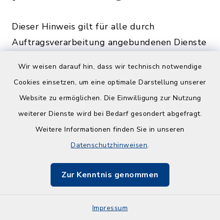
Dieser Hinweis gilt für alle durch
Auftragsverarbeitung angebundenen Dienste
oder Möglichkeiten der Einbindung
Wir weisen darauf hin, dass wir technisch notwendige
optionaler Module. Eine gesonderte
Cookies einsetzen, um eine optimale Darstellung unserer
Einwilligung wird, sofern eine solche
Website zu ermöglichen. Die Einwilligung zur Nutzung
erforderlich ist, eingeholt.
weiterer Dienste wird bei Bedarf gesondert abgefragt.
Eine Übermittlung Ihrer Daten an Dritte zu
Weitere Informationen finden Sie in unseren
anderen als den im Folgenden aufgeführten
Datenschutzhinweisen
.
Zwecken findet nicht statt.
Zur Kenntnis genommen
Wir geben Ihre Daten nur an Dritte weiter,
wenn:
Impressum