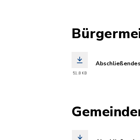
Bürgermei
Abschließendes
(Dateiname: Bue
51,8 KB
Gemeinder