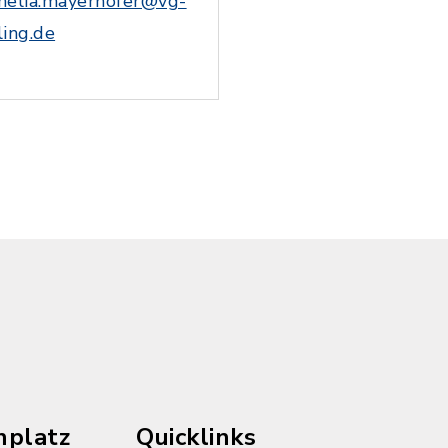
nelia.mayerhofer@vg-
ling.de
hplatz
Quicklinks