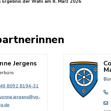
 Ergebnis der Wahl am 8. März 2026
hlergebnis_Gemeinderatsmitglieder_Assling_2026
artnerinnen
nne Jergens
Co
Ma
erbüro
Bü
49 8092 8194-31
vonne.jergens@vg-
ng.de