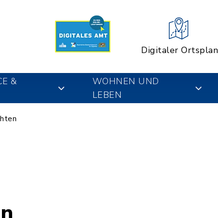
Digitaler Ortsplan
CE &
WOHNEN UND
LEBEN
chten
en