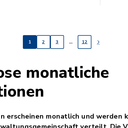
1
2
3
…
12
ose monatliche
tionen
n erscheinen monatlich und werden k
waltungsgemeinschaft verteilt. Die V