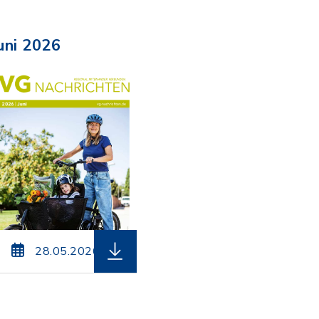
uni 2026
erung: pdf, Dateigröße: 13,39 MB)
2026-07_VG-Nachrichten_Bildschirmversion.pdf, Dat
herunterladen (Dateiname: VG-Nachr
28.05.2026