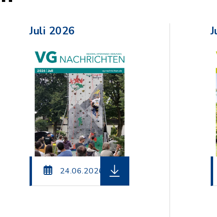
Juli 2026
J
einame: VG-Nachrichten_Juli_2026.pdf, Dateierweit
herunterladen (Dateiname: 
24.06.2026