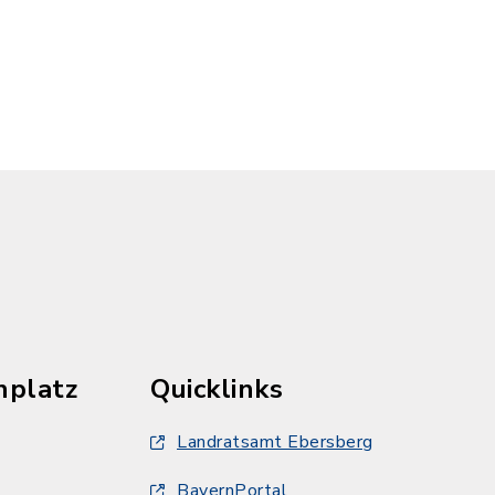
ierweiterung: pdf, Dateigröße: 175,76 KB)
hplatz
Quicklinks
Landratsamt Ebersberg
BayernPortal