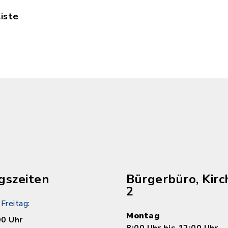
iste
26_VG-Nachrichten_Anzeigen_Preisliste.pdf, Date
gszeiten
Bürgerbüro, Kirc
2
Freitag:
Montag
00 Uhr
8:00 Uhr bis 12:00 Uhr