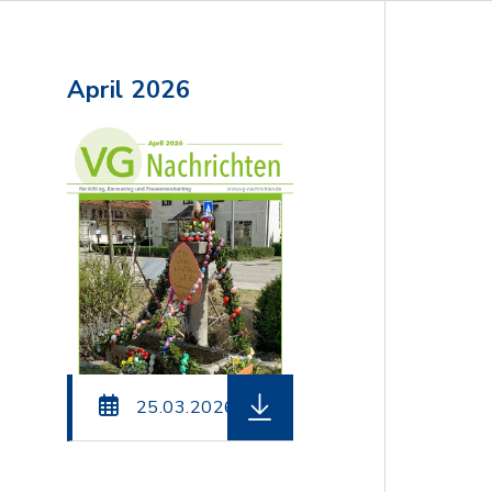
April 2026
einame: VG-Nachrichten_Mai_2026.pdf, Dateierweit
herunterladen (Dateiname: 
25.03.2026