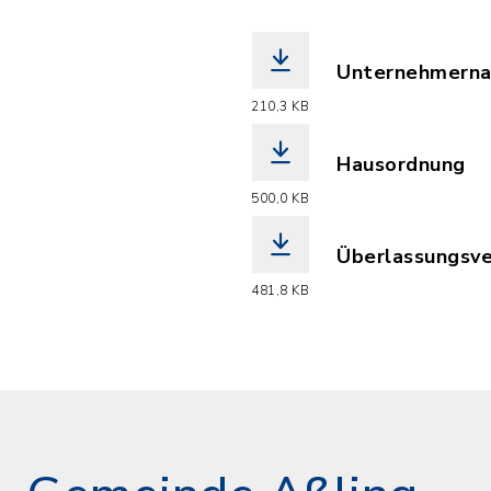
Unternehmerna
(Dateiname: Un
210,3 KB
Hausordnung
(Dateiname: Ha
500,0 KB
Überlassungsve
(Dateiname: Ve
481,8 KB