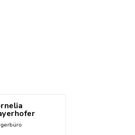
rnelia
yerhofer
rgerbüro