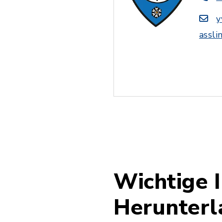
y
assli
Wichtige 
Herunterl