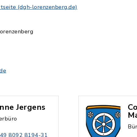
tseite (dgh-lorenzenberg.de)
Lorenzenberg
.de
nne Jergens
Co
Ma
erbüro
Bü
49 8092 8194-31