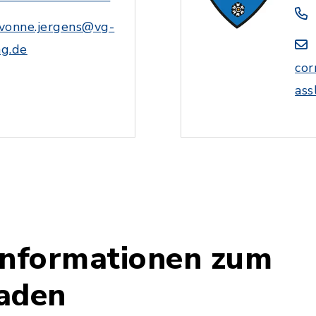
vonne.jergens@vg-
ng.de
cor
ass
Informationen zum
aden