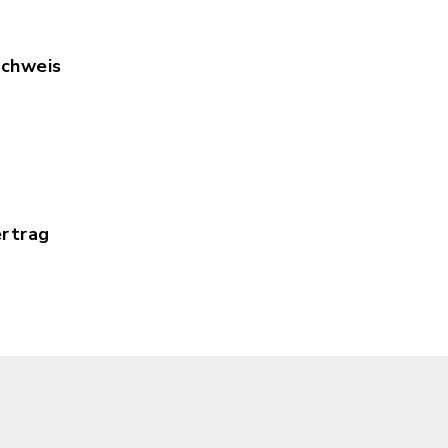
chweis
ternehmernachweis.pdf, Dateierweiterung: pdf, D
usordnung_Gemeindesaal___Ratszimmer_Kirchplat
rtrag
rtrag_Gemeindesaal_Ratszimmer_Assling_Kirchpl