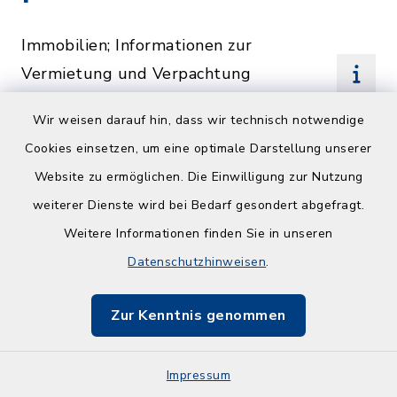
Immobilien; Informationen zur
Vermietung und Verpachtung
durch die Gemeinde
Wir weisen darauf hin, dass wir technisch notwendige
Cookies einsetzen, um eine optimale Darstellung unserer
Informationsfreiheit;
Website zu ermöglichen. Die Einwilligung zur Nutzung
Beantragung einer Auskunft
weiterer Dienste wird bei Bedarf gesondert abgefragt.
von einer bayerischen Behörde
Weitere Informationen finden Sie in unseren
Datenschutzhinweisen
.
Innenbereichssatzung; Erlass
Zur Kenntnis genommen
Internationaler
Schulaustausch; Informationen
Impressum
zu Förderungen