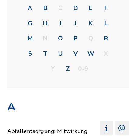
A
B
C
D
E
F
G
H
I
J
K
L
M
N
O
P
Q
R
S
T
U
V
W
X
Y
Z
0-9
A
Abfallentsorgung; Mitwirkung