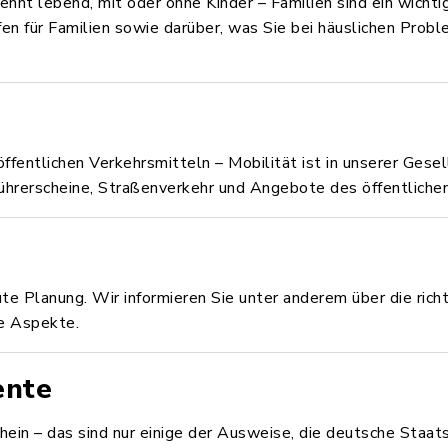
rennt lebend, mit oder ohne Kinder – Familien sind ein wichti
fen für Familien sowie darüber, was Sie bei häuslichen Prob
ffentlichen Verkehrsmitteln – Mobilität ist in unserer Gese
ührerscheine, Straßenverkehr und Angebote des öffentliche
ute Planung. Wir informieren Sie unter anderem über die ric
e Aspekte.
ente
ein – das sind nur einige der Ausweise, die deutsche Staa