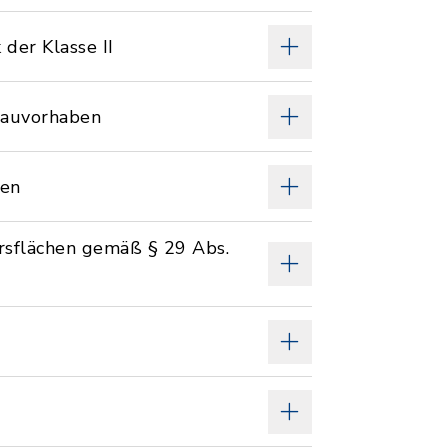
er Klasse II
Bauvorhaben
nen
hrsflächen gemäß § 29 Abs.