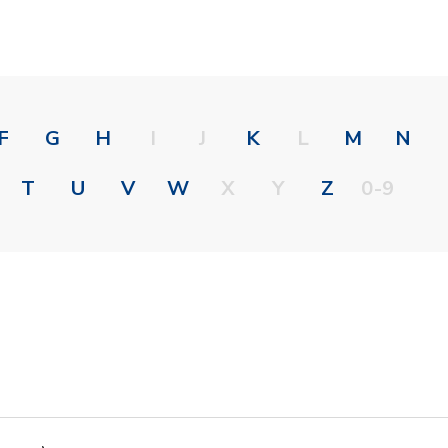
F
G
H
I
J
K
L
M
N
T
U
V
W
X
Y
Z
0-9