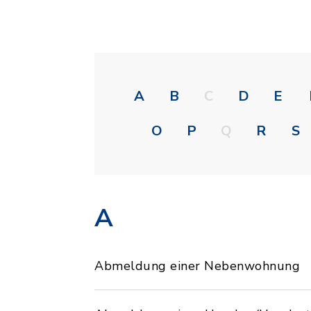
A
B
C
D
E
O
P
Q
R
S
A
Abmeldung einer Nebenwohnung