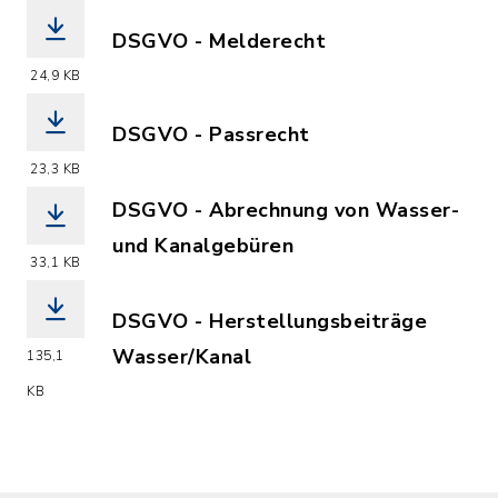
DSGVO - Melderecht
(Dateiname: DSGVO_Melderecht.pdf, D
24,9 KB
DSGVO - Passrecht
(Dateiname: DSGVO_Pass.pdf, Dateierw
23,3 KB
DSGVO - Abrechnung von Wasser-
und Kanalgebüren
33,1 KB
(Dateiname: Informationspflichten_be
DSGVO - Herstellungsbeiträge
Wasser/Kanal
135,1
(Dateiname: Datenschutz_Herstellungs
KB