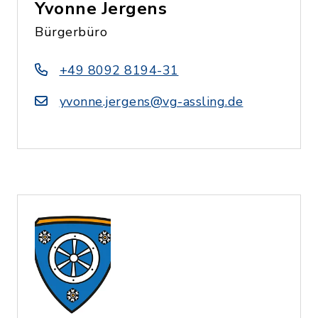
Yvonne Jergens
Bürgerbüro
+49 8092 8194-31
yvonne.jergens@vg-assling.de