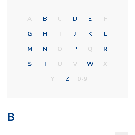
A
B
C
D
E
F
G
H
I
J
K
L
M
N
O
P
Q
R
S
T
U
V
W
X
Y
Z
0-9
B