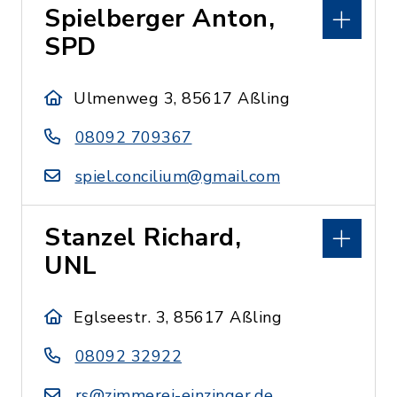
Spielberger Anton,
SPD
Ulmenweg 3, 85617 Aßling
08092 709367
spiel.concilium@gmail.com
Stanzel Richard,
UNL
Eglseestr. 3, 85617 Aßling
08092 32922
rs@zimmerei-einzinger.de