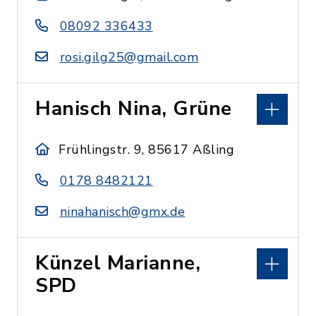
08092 336433
rosi.gilg25@gmail.com
Hanisch Nina, Grüne
Frühlingstr. 9, 85617 Aßling
0178 8482121
ninahanisch@gmx.de
Künzel Marianne,
SPD