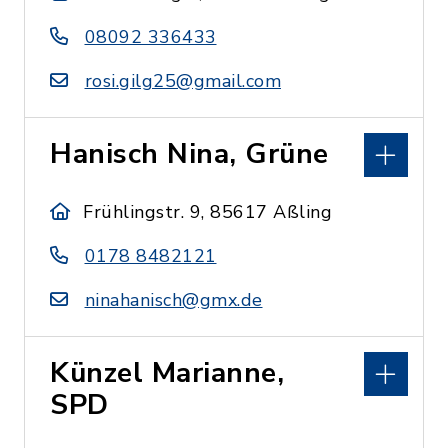
08092 336433
rosi.gilg25@gmail.com
Hanisch Nina, Grüne
Frühlingstr. 9, 85617 Aßling
0178 8482121
ninahanisch@gmx.de
Künzel Marianne,
SPD