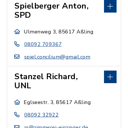
Spielberger Anton,
SPD
Ulmenweg 3, 85617 Aßling
08092 709367
spiel.concilium@gmail.com
Stanzel Richard,
UNL
Eglseestr. 3, 85617 Aßling
08092 32922
rs@zimmerei-einzinger.de