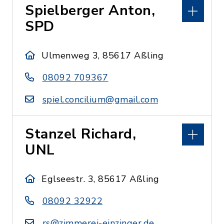
Spielberger Anton,
SPD
Ulmenweg 3, 85617 Aßling
08092 709367
spiel.concilium@gmail.com
Stanzel Richard,
UNL
Eglseestr. 3, 85617 Aßling
08092 32922
rs@zimmerei-einzinger.de