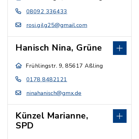
08092 336433
rosi.gilg25@gmail.com
Hanisch Nina, Grüne
Frühlingstr. 9, 85617 Aßling
0178 8482121
ninahanisch@gmx.de
Künzel Marianne,
SPD