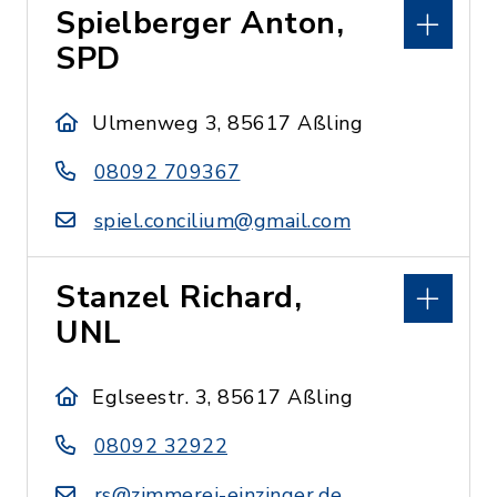
Spielberger Anton,
SPD
Ulmenweg 3, 85617 Aßling
08092 709367
spiel.concilium@gmail.com
Stanzel Richard,
UNL
Eglseestr. 3, 85617 Aßling
08092 32922
rs@zimmerei-einzinger.de