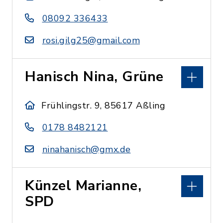
08092 336433
rosi.gilg25@gmail.com
Hanisch Nina, Grüne
Frühlingstr. 9, 85617 Aßling
0178 8482121
ninahanisch@gmx.de
Künzel Marianne,
SPD