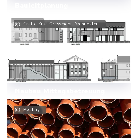
Bauleitplanung
Aktuelle Verfahren
Grafik: Krug Grossmann Architekten
Mehr lesen
Neubau Mittagsbetreuung
Mehr lesen
Pixabay