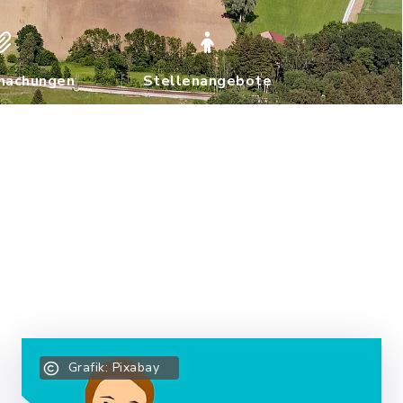
machungen
Stellenangebote
n
Grafik: Pixabay