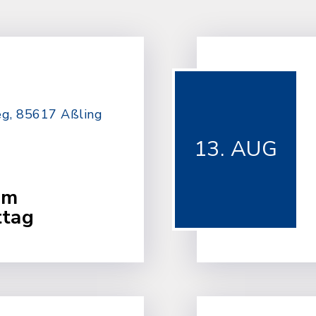
eg, 85617 Aßling
13. AUG
am
tag